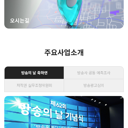
오시는길
주요사업소개
방송의 날 축하연
방송사 공동 예측조사
저작권 실무조정위원회
방송광고심의