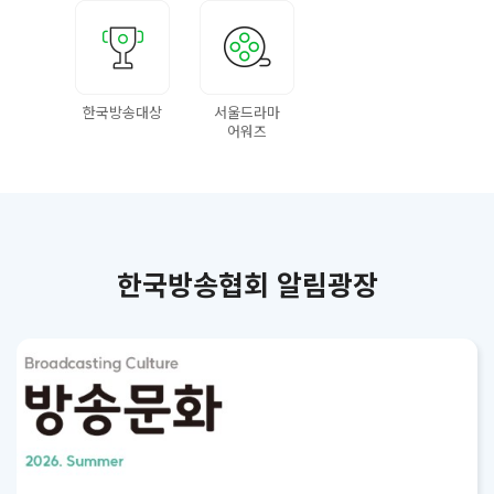
한국방송대상
서울드라마
어워즈
한국방송협회 알림광장