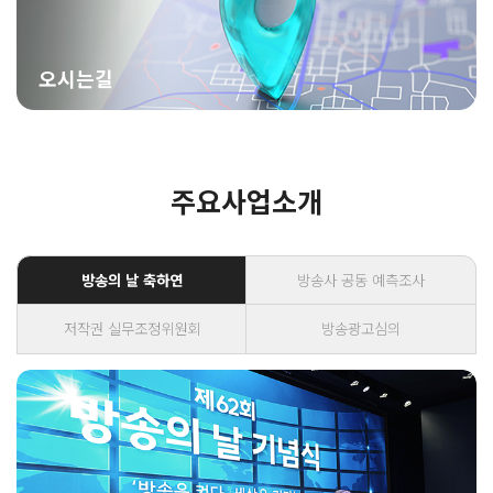
오시는길
주요사업소개
방송의 날 축하연
방송사 공동 예측조사
저작권 실무조정위원회
방송광고심의