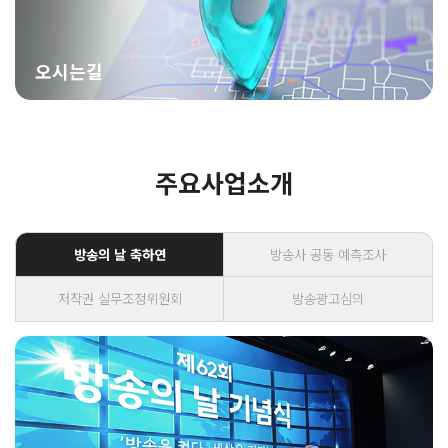
오시는길
주요사업소개
방송의 날 축하연
방송사 공동 예측조사
저작권 실무조정위원회
방송광고심의