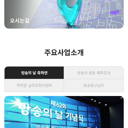
오시는길
주요사업소개
방송의 날 축하연
방송사 공동 예측조사
저작권 실무조정위원회
방송광고심의