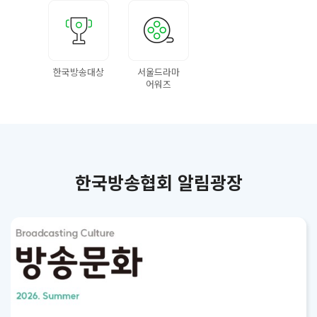
한국방송대상
서울드라마
어워즈
한국방송협회 알림광장