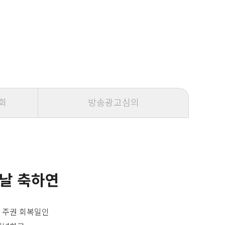
회
방송광고심의
 날 축하연
 주권 회복일인