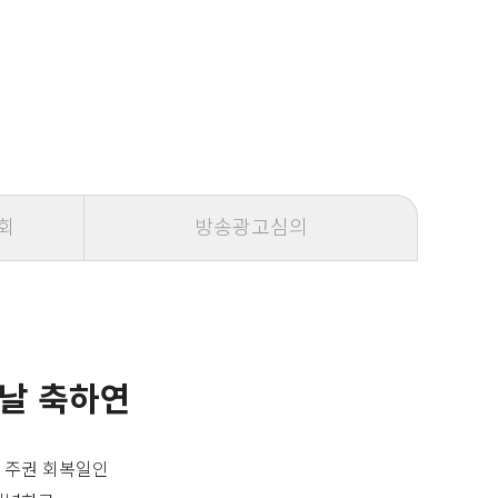
회
방송광고심의
 날 축하연
 주권 회복일인