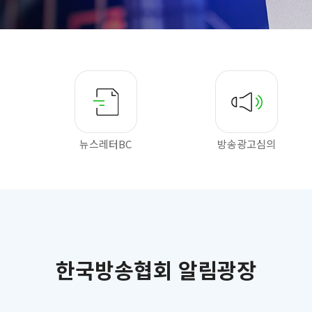
뉴스레터BC
방송광고심의
한국방송협회 알림광장