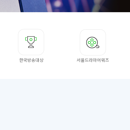
한국방송대상
서울드라마
어워즈