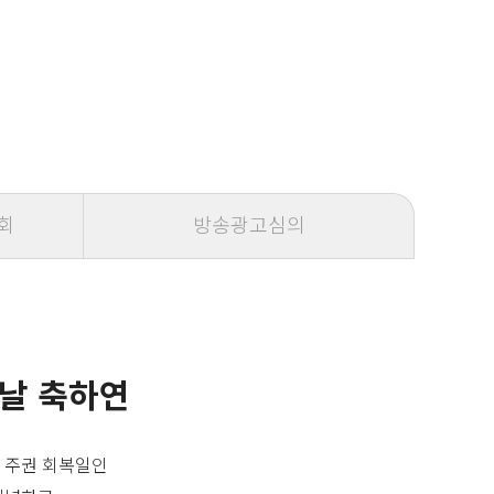
회
방송광고심의
 날 축하연
 주권 회복일인