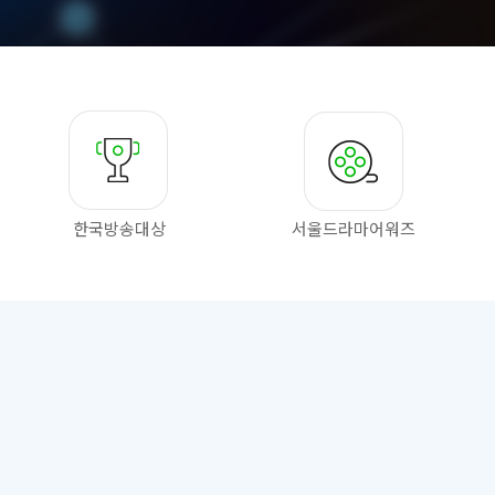
한국방송대상
서울드라마
어워즈