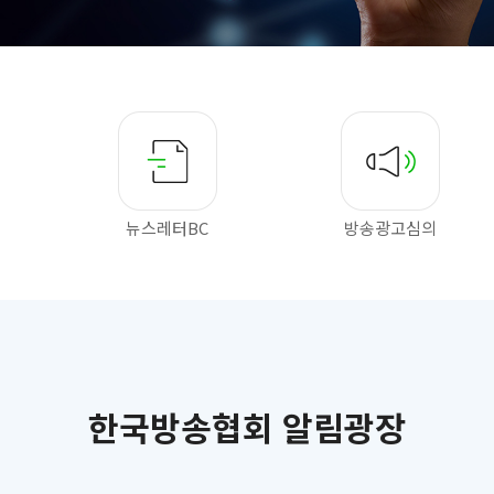
뉴스레터BC
방송광고심의
한국방송협회 알림광장