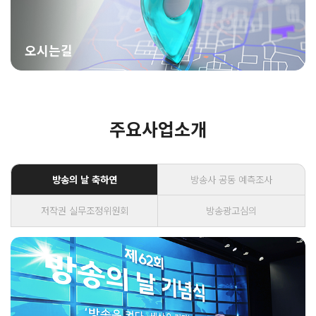
오시는길
주요사업소개
방송의 날 축하연
방송사 공동 예측조사
저작권 실무조정위원회
방송광고심의