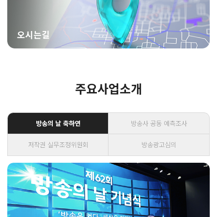
오시는길
주요사업소개
방송의 날 축하연
방송사 공동 예측조사
저작권 실무조정위원회
방송광고심의