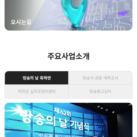
오시는길
주요사업소개
방송의 날 축하연
방송사 공동 예측조사
저작권 실무조정위원회
방송광고심의