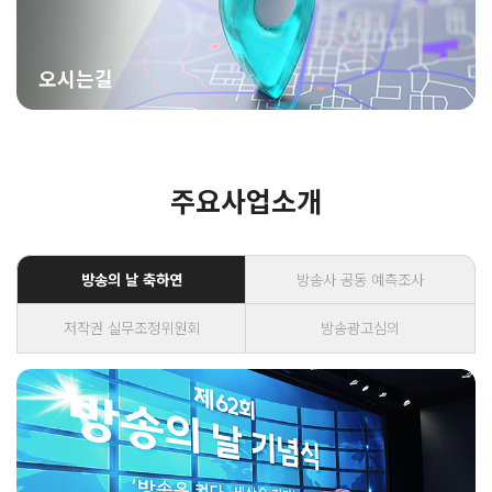
오시는길
주요사업소개
방송의 날 축하연
방송사 공동 예측조사
저작권 실무조정위원회
방송광고심의