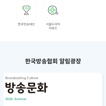
한국방송대상
서울드라마
어워즈
한국방송협회 알림광장