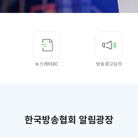
뉴스레터BC
방송광고심의
한국방송협회 알림광장