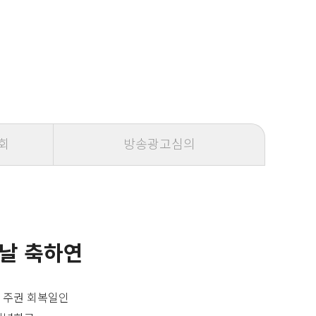
회
방송광고심의
 날 축하연
 주권 회복일인