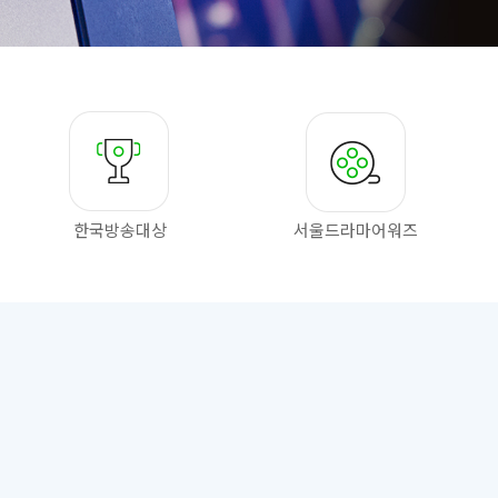
한국방송대상
서울드라마
어워즈