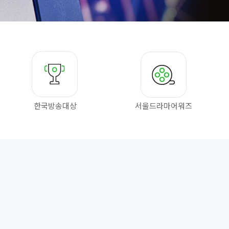
한국방송대상
서울드라마
어워즈