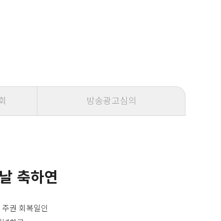
회
방송광고심의
 날 축하연
 주권 회복일인