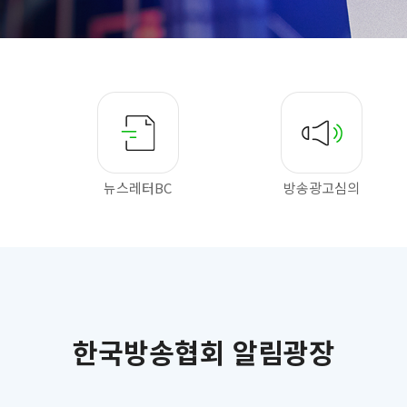
뉴스레터BC
방송광고심의
한국방송협회 알림광장