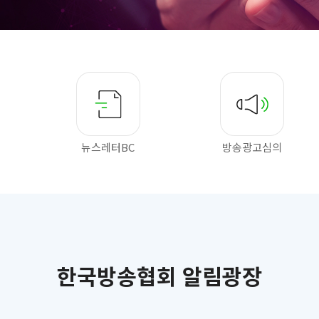
뉴스레터BC
방송광고심의
한국방송협회 알림광장