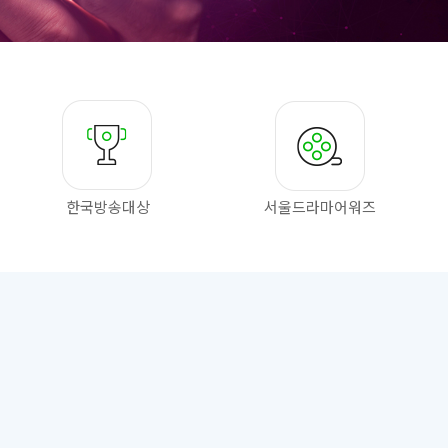
한국방송대상
서울드라마
어워즈