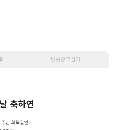
회
방송광고심의
 날 축하연
 주권 회복일인