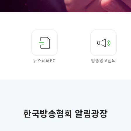
뉴스레터BC
방송광고심의
한국방송협회 알림광장