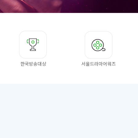
한국방송대상
서울드라마
어워즈