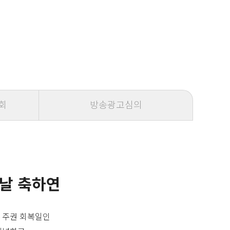
회
방송광고심의
 날 축하연
 주권 회복일인