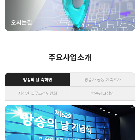
오시는길
주요사업소개
방송의 날 축하연
방송사 공동 예측조사
저작권 실무조정위원회
방송광고심의