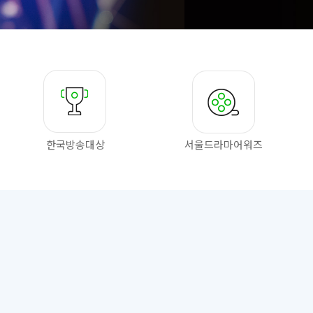
한국방송대상
서울드라마
어워즈