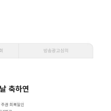
회
방송광고심의
 날 축하연
 주권 회복일인