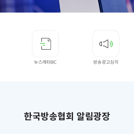
뉴스레터BC
방송광고심의
한국방송협회 알림광장