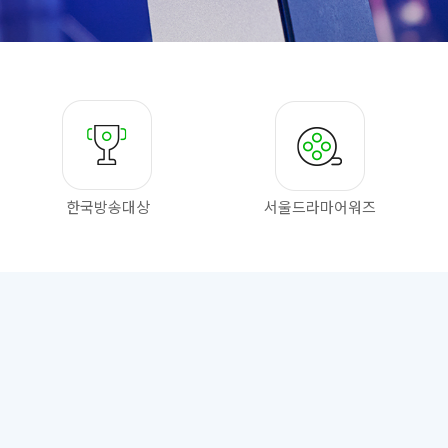
한국방송대상
서울드라마
어워즈