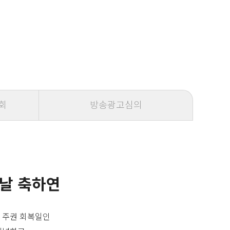
회
방송광고심의
 날 축하연
 주권 회복일인