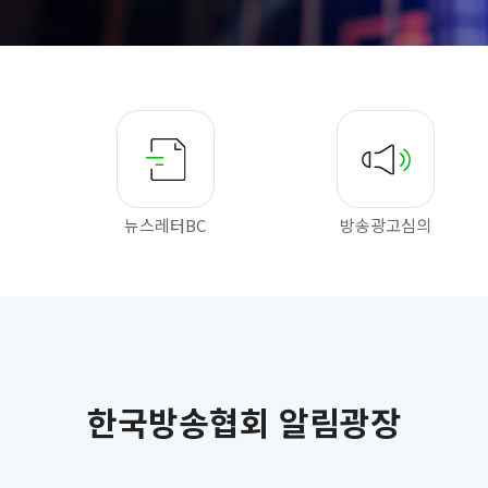
뉴스레터BC
방송광고심의
한국방송협회 알림광장