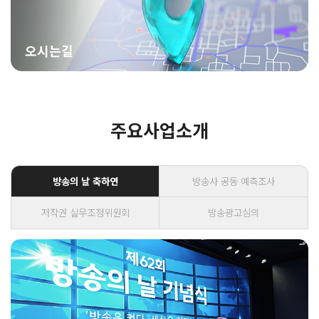
오시는길
주요사업소개
방송의 날 축하연
방송사 공동 예측조사
저작권 실무조정위원회
방송광고심의