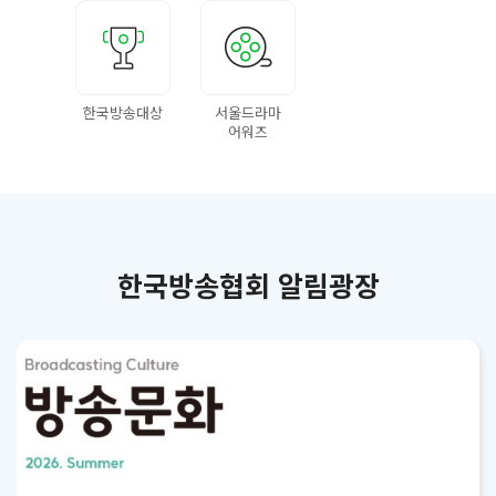
한국방송대상
서울드라마
어워즈
한국방송협회 알림광장