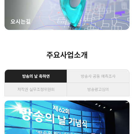
오시는길
주요사업소개
방송의 날 축하연
방송사 공동 예측조사
저작권 실무조정위원회
방송광고심의