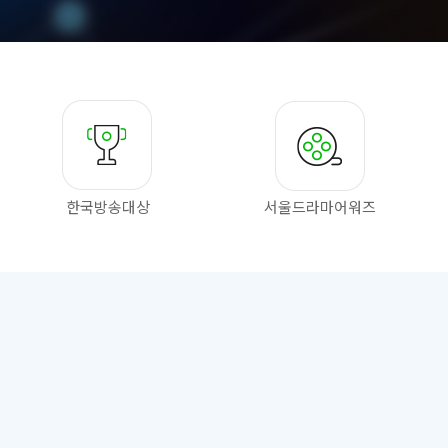
한국방송대상
서울드라마
어워즈