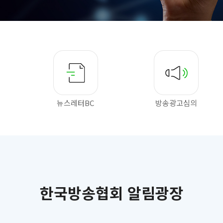
뉴스레터BC
방송광고심의
한국방송협회 알림광장