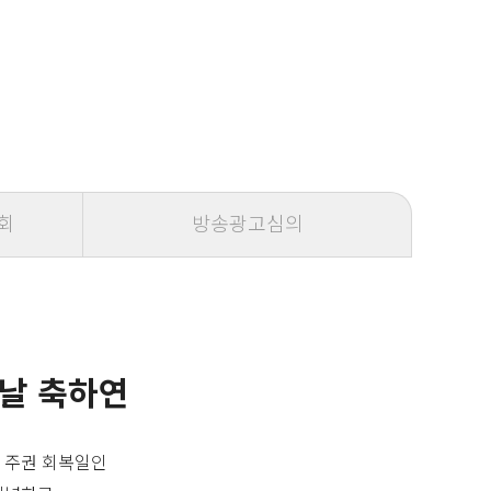
회
방송광고심의
 날 축하연
 주권 회복일인