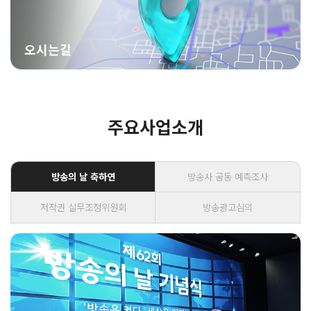
오시는길
주요사업소개
방송의 날 축하연
방송사 공동 예측조사
저작권 실무조정위원회
방송광고심의