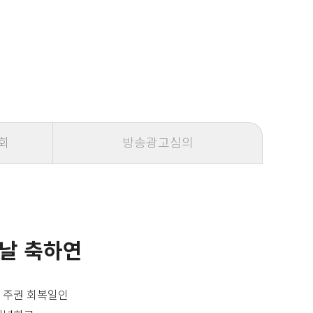
회
방송광고심의
 날 축하연
 주권 회복일인