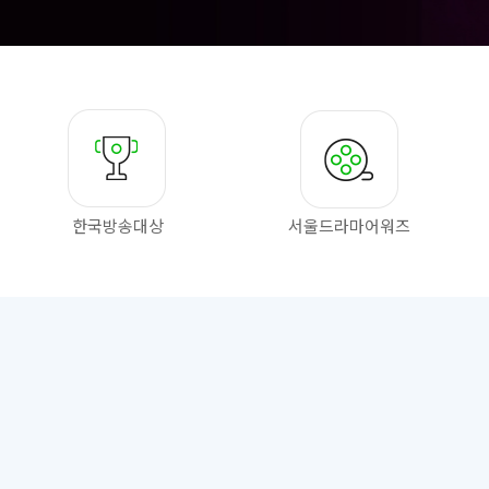
한국방송대상
서울드라마
어워즈