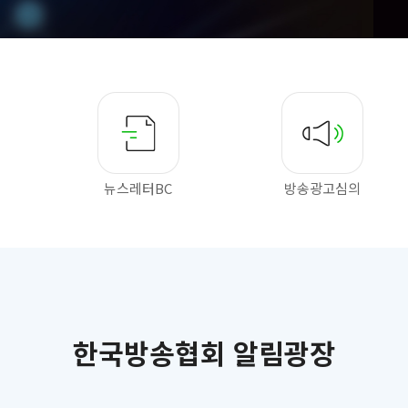
뉴스레터BC
방송광고심의
한국방송협회 알림광장