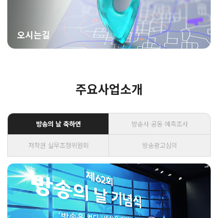
오시는길
주요사업소개
방송의 날 축하연
방송사 공동 예측조사
저작권 실무조정위원회
방송광고심의