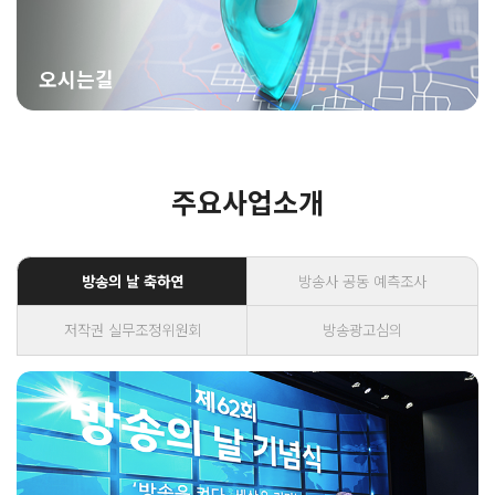
오시는길
주요사업소개
방송의 날 축하연
방송사 공동 예측조사
저작권 실무조정위원회
방송광고심의