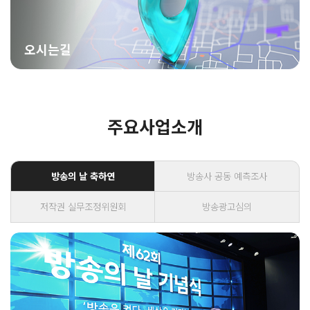
오시는길
주요사업소개
방송의 날 축하연
방송사 공동 예측조사
저작권 실무조정위원회
방송광고심의