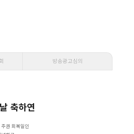
회
방송광고심의
 날 축하연
 주권 회복일인