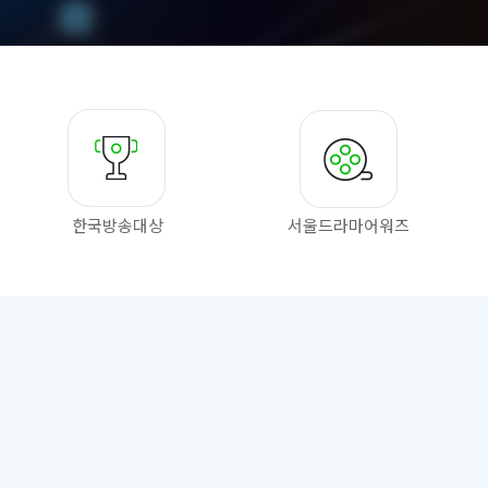
한국방송대상
서울드라마
어워즈