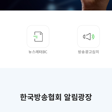
뉴스레터BC
방송광고심의
한국방송협회 알림광장