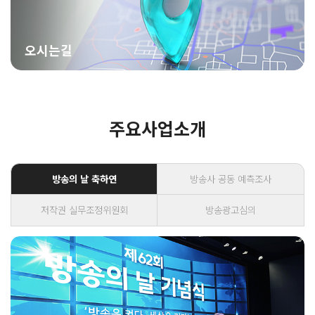
오시는길
주요사업소개
방송의 날 축하연
방송사 공동 예측조사
저작권 실무조정위원회
방송광고심의