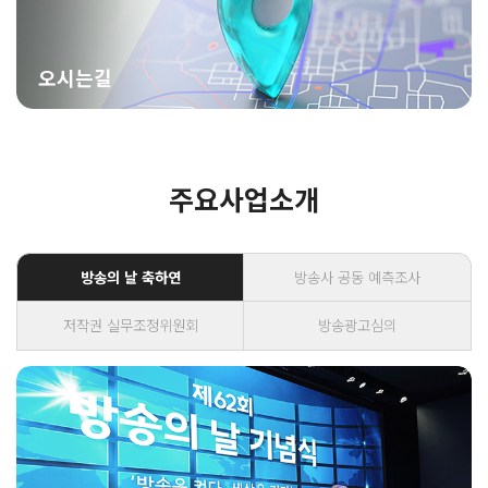
오시는길
주요사업소개
방송의 날 축하연
방송사 공동 예측조사
저작권 실무조정위원회
방송광고심의