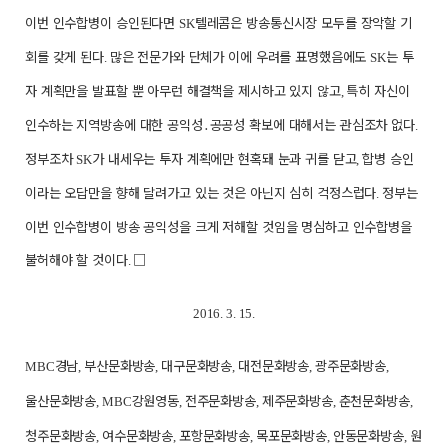
이번 인수합병이 승인된다면
텔레콤은 방송통신시장 모두를 장악할 기
SK
회를 갖게 된다
많은 전문가와 단체가 이에 우려를 표명했음에도
는 투
.
SK
자 계획만을 발표할 뿐 아무런 해결책을 제시하고 있지 않고
특히 자신이
,
인수하는 지역방송에 대한 공익성
․
공공성 확보에 대해서는 관심조차 없다
.
정부조차
가 내세우는 투자 계획에만 현혹돼 눈과 귀를 닫고
합병 승인
SK
,
이라는 오답만을 향해 달려가고 있는 것은 아닌지 심히 걱정스럽다
정부는
.
이번 인수합병이 방송 공익성을 크게 저해할 것임을 명심하고 인수합병을
불허해야 할 것이다
□
.
2016. 3. 15.
경남
부산문화방송
대구문화방송
대전문화방송
광주문화방송
MBC
,
,
,
,
,
울산문화방송
강원영동
전주문화방송
제주문화방송
춘천문화방송
, MBC
,
,
,
,
청주문화방송
여수문화방송
포항문화방송
목포문화방송
안동문화방송
원
,
,
,
,
,