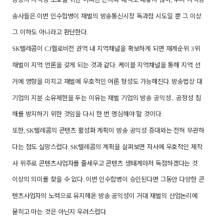
송사들은 이번 인수합병이 재벌의 방송통신시장 독과점 시도일 뿐 그 이상
그 이하도 아니라고 판단한다
.
텔레콤이
헬로비전 권역 내 지역채널을 확보하게 되면 재계순위
위
SK
CJ
3
재벌이 지역 언론을 갖게 되는 것과 같다
케이블 지역채널을 통해 지역 선
.
거에 영향을 미치고 재벌에 우호적인 여론 형성도 가능해진다
방송법상 대
.
기업의 지분 소유제한을 두는 이유는 재벌 기업의 방송 공익성
․
공정성 침
해를 방지하기 위한 것임을 다시 한 번 명심해야 할 것이다
.
또한
텔레콤의 콘텐츠 활성화 계획이 방송 공익성 증대와는 전혀 무관하
, SK
다는 점도 실망스럽다
텔레콤의 계획을 살펴보면 자사에 우호적인 제작
. SK
사 위주로 콘텐츠사업자를 줄세우고 콘텐츠 생태계마저 독점하겠다는 것
이상의 의미를 찾을 수 없다
이번 인수합병이 승인된다면 그동안 다양한 콘
.
텐츠사업자의 노력으로 유지해온 방송 공익성이 거대 재벌의 산업논리에
묻히고 마는 것은 아닌지 우려스럽다
.