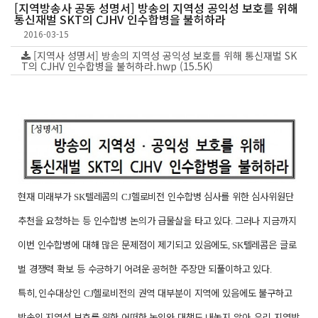
[지역방송사 공동 성명서] 방송의 지역성 공익성 보호를 위해
통신재벌 SKT의 CJHV 인수합병을 불허하라
2016-03-15
[지역사 성명서] 방송의 지역성 공익성 보호를 위해 통신재벌 SK
T의 CJHV 인수합병을 불허하라.hwp (15.5K)
현재 미래부가
텔레콤의
헬로비전 인수합병 심사를 위한 심사위원단
SK
CJ
추천을 요청하는 등 인수합병 논의가 급물살을 타고 있다
그러나 지금까지
.
이번 인수합병에 대해 많은 문제점이 제기되고 있음에도
텔레콤은 글로
, SK
벌 경쟁력 확보 등 수긍하기 어려운 공허한 주장만 되풀이하고 있다
.
특히
인수대상인
헬로비전의 권역 대부분이 지역에 있음에도 불구하고
,
CJ
방송의 지역성 보호를 위한 어떠한 논의와 대책도 내놓지 않아
우리 지역방
,