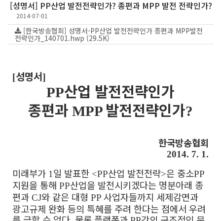
[성명서] PP산업 발전전략인가? 종편과 MPP 발전 전략인가?
2014-07-01
[한국방송협회] 성명서-PP산업 발전전략인가 종편과 MPP발전
전략인가_140701.hwp (29.5K)
성명서
[
]
산업 발전전략인가
PP
종편과
발전전략인가
MPP
?
한국방송협회
2014. 7. 1.
미래부가
일 발표한
산업 발전전략
은 중소
1
<PP
>
PP
지원을 통해
산업을 발전시키겠다는 명분아래 종
PP
편과
와 같은 대형
사업자들까지 세제감면과
CJ
PP
광고규제 완화 등의 특혜를 주려 한다는 점에서 우려
를 금할 수 없다
물론 플랫폼과
간의 구조적인 문
.
PP