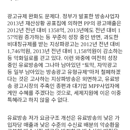
광고규제 완화도 문제다
정부가 발표한 방송사업자
.
년 재산상황 공표집에 의하면
의 광고매출은
2013
PP
년 전년 대비
억
년에도 전년 대비
2012
1358
, 2013
1
억원 증가하는 등 꾸준히 성장 중인 반면
과도한
57
,
비대칭규제를 받는 지상파광고는
년 전년 대비
2012
억원
년 전년 대비
억원이 감소하는
1,746
, 2013
1,158
등 악화일로를 걷고 있다
이런 와중에 여전히 성장
.
중인 유료방송에 그나마 남아있던
토막
자막광고
“
,
등 일부 남아있는 방송광고 유형규제
마저 철폐하겠
”
다는 것은 고사하는 지상파방송은 외면하고
유료방
,
송 광고시장의 주축인 종편과 대기업
사업자에
MPP
게만 수혜를 주겠다는 것으로
세제지원에 이은 이중
,
특혜라고 하지 않을 수 없다
.
유료방송 저가 요금구조 개선은 유료방송의 낮은 가
입자당 매출과 낮은 수준의 수신료 배분의 악순환을