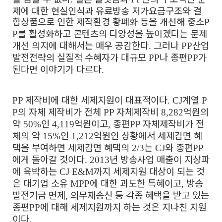
제에 대한 현실인식과 유료방송 저가요금구조와 결
합상품으로 인한 제작환경 황폐화 등을 개선해 중소
P
를 활성화하고 콘텐츠의 다양성을 높이겠다는 문제
P
개선 의지에 대해서는 매우 공감한다
그러나
산업
.
PP
발전전략의 실질적 수혜자가 대규모
나 종편
가
PP
PP
된다면 이야기가 다르다
.
제작비에 대한 세제지원이 대표적이다
계열
PP
. CJ
P
의 자체 제작비가 전체
자체제작비
억원의
P
PP
8,282
약
인
억원이고
종편
자체제작비가 전
50%
4,119
,
PP
체의 약
인
억원인 상황에서 세제감면 혜
15%
1,212
택을 부여하면 세제감면 혜택의
는
와 종편
2/3
CJ
PP
에게 돌아갈 것이다
년 방송사업 매출이 지상파
. 2013
에 육박하는
까지 세제지원 대상이 되는 것
CJ E&M
은 대기업 소유
에 대한 과도한 특혜이고
방송
MPP
,
발전기금 면제
의무재송신 등 각종 혜택을 받고 있는
,
종편
에 대해 세제지원까지 하는 것은 지나친 지원
PP
이다
.