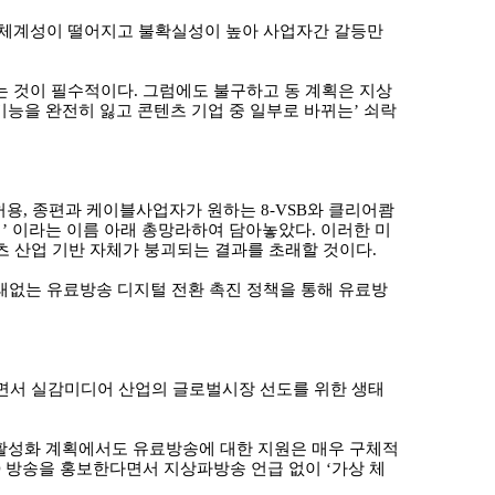
 체계성이 떨어지고 불확실성이 높아 사업자간 갈등만
는 것이 필수적이다
.
그럼에도 불구하고 동 계획은 지상
기능을 완전히 잃고 콘텐츠 기업 중 일부로 바뀌는
’
쇠락
허용
,
종편과 케이블사업자가 원하는
8-VSB
와 클리어쾀
획
’
이라는 이름 아래 총망라하여 담아놓았다
.
이러한 미
츠 산업 기반 자체가 붕괴되는 결과를 초래할 것이다
.
래없는 유료방송 디지털 전환 촉진 정책을 통해 유료방
면서 실감미디어 산업의 글로벌시장 선도를 위한 생태
활성화 계획에서도 유료방송에 대한 지원은 매우 구체적
D
방송을 홍보한다면서 지상파방송 언급 없이
‘
가상 체