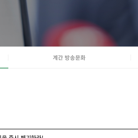
계간 방송문화
획을 즉시 폐기하라!