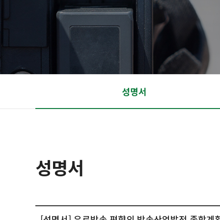
성명서
성명서
[성명서] 유료방송 편향의 방송산업발전 종합계