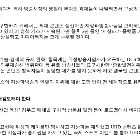
책과제 특히 방송시장의 쟁점이 부각된 과제들이 나열되면서 구성의
 구현하기 위해서는 최대 콘텐츠 생산자인 지상파방송사들을 고려하
 있어 이 정책 기조가 지속된다면 향후
5
년 동안
‘
지상파가 플랫폼 
은 상실되고 미디어복지는 크게 낙후될 것이다
.
기술
·
경제적 규제 완화
’
항목에는 위성방송사업자가 요구하는
DCS
 의무재송신 범위확대 등 유료 방송사들의 요구사항만
‘
종합발전계
책은 콘텐츠 창작자들이 정당한 대가를 받지 못하게 하고 결국엔 콘텐
비스의 지상파방송의 역할과 지위에 대한 고민 없이 전 세계적으로 유
재검토해야 한다
산업 육성
’
경우도 매체별 구체적 상용화 일정 등이 로드맵에서 빠지
필요한데 위성과 케이블만 명시하고 지상파는 제외했고
UHD
콘텐츠 
또한 지상파가 중계권을 가지고 있는 국제 스포츠 이벤트를 통해
UH