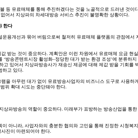
블 등 유료매체를 통해 추진하겠다는 것을 노골적으로 드러낸 것이
혀 없어서 지상파의 차세대방송 서비스 추진이 불명확한 상황이다
.
야 한다
널운용개선과 묶어 버림으로써 철저히 유료매체 플랫폼의 관점에서 
값 받는 것이 중요하다
.
계획안은 이런 차원에서 유료매체 요금 현
를
‘
방송콘텐트시장 활성화
–
정당한 대가 받는 환경 조성
’
에 분류하지
하고 있어서 지상파방송사가 재송신 제공에 대해 제값 받을 기회를 
범하고 있다
.
램을 아무런 대가 없이 유료방송사업자의 비즈니스 도구로 사용하게
범위 확대 시도는 중단돼야 한다
.
 지상파방송의 역할이 중요하다
.
미래부가 표방하는 방송산업을 통한
획이 아니라
,
사업자와의 충분한 협의와 고민을 통해 진정한 시청복지
청사진이 마련되어야 한다
.