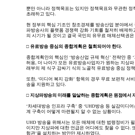
뿐만 아니라 정책목표는 있지만 정책목표와 무관한 정
초래하고 있다
.
현 정부의 핵심 기조인 창조경제를 방송산업 분야에서
파방송사의 플랫폼 경쟁력 강화 기회를 철저히 배제하고
의 시기가 될 것이고 결국 국민의 유무료 매체선택권
□
유료방송 중심의 종합계획은 철회되어야 한다
.
종합계획안의 핵심인
‘
방송산업 규제 혁신
’
전략안 중
‘
허용
,
더 나아가 모든 유료방송사업자가 원하는 지상파
래부의 제 식구 감싸기 식의 노골적 유료방송 중심 정
또한
, ‘
미디어 복지 강화
’
항목의 경우 무료 보편적 서
송을 지원하고 있다
.
□
지상파방송의 미래를 말살하는 종합계획은 원점에서 
‘
차세대방송 인프라 구축
’
중
‘UHD
방송 등 실감미디어
계 구축이 어떻게 마련될지 알 수 없는 상황이다
.
UHD
방송을 위해서는 모든 매체에 대한 법령정비가 
이지만 지상파에 대한 언급은 어디에도 찾을 수 없다
.
험관
’
을 설치하는 방안만 제시하였다
.