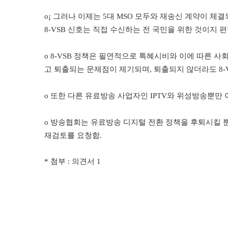
o¡
그러나 이제는
5
대
MSO
모두와 재송신 계약이 체결
8-VSB
신호는 직접 수신하는 전 국민을 위한 것이지 
o 8-VSB
정책은 필연적으로 특혜시비와 이에 따른 사회
고 퇴출되는 문제점이 제기되며
,
퇴출되지 않더라도
8-
o
또한 다른 유료방송 사업자인
IPTV
와 위성방송뿐만 
o
방송협회는 유료방송 디지털 전환 정책을 후퇴시킬 
재검토를 요청함
.
* 첨부 : 의견서 1