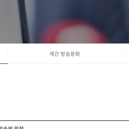
계간 방송문화
파방송의 입장