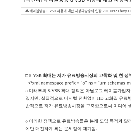
케이블방송 8-VSB 허용에 대한 지상파방송의 입장-20130923.hwp (17
□
8-VSB
확대는 저가 유료방송시장의 고착화 및 현 정
<?xml:namespace prefix = "o" ns = "urn:schemas-mic
o
미래부의
8-VSB
확대 정책은 아날로그 케이블가입자
있지만
,
실질적으로 디지털 전환없이
HD
고화질 유료
반적으로 저가 유료방송시장을 구축함으로써 미디어 
o
이러한 정책으로
유료방송들은 본래 도입 목적과 달리
에만 매진하게 되는 문제점이 제기됨
.