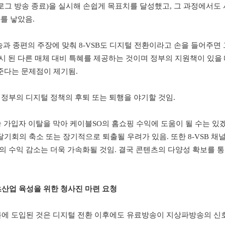
로그 방송 종료
)
을 실시해 손쉽게 목표치를 달성했고
,
그 과정
에서도 
과를 낳았음
.
송과 종편의 주장에 맞춰
8-VSB
도 디지털 전환이라고 손을 들어주면 
시 된 다른 매체 대비 특혜를 제공하는 것이며 정부의 지원책이 있을
준다는 문제점이 제기됨
.
 정부의 디지털 정책의 후퇴 또는 퇴행을 야기할 것임
.
 가입자 이탈을 막아 케이블
SO
의 홈쇼핑 수익에 도움이 될 수는 있
전달기회의
축소 또는 장기적으로 퇴출될 우려가 있음
.
또한
8-VSB
채널
의 수익 감소는 더욱 가속화될 것임
.
결국 콘텐츠의 다양성 확보를 
산업 육성을 위한 청사진 마련 요청
블에 도입된 것은 디지털 전환 이후에도
유료방송이
지상파방송의 신호