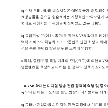
o¡
현재 우리나라의 방송시장은
OECD
국가 중 턱없이
료방송들을 홈쇼핑 송출료라는 기형적인 수익모델에 더
형태로 시청자들의 시청권이 침해받고 있는 상황임
.
o¡
종합편성
PP(
이하
,
종편
)
을 위한
8-VSB
확대를 케이
택적 서비스의 차별화 포기
’, ‘
콘텐츠 산업 희생과 막대
쟁을 통한 콘텐츠 발전을 위한 노력에 역행함
.
o
특히
,
종편
PP
등 특정 매체의 주장
(
요구
)
에 의한
8-VS
송콘텐츠를 육성하고자 하는 현 정부의 정책기조와도 
□
8-VSB
확대는 디지털 방송 전환 정책의 역행 및 중소
o¡
막대한 비용과 노력을 들인 방송의 디지털화는 세계
o¡
그러나 지상파방송 디지털 전환 과정에서 기존의 유