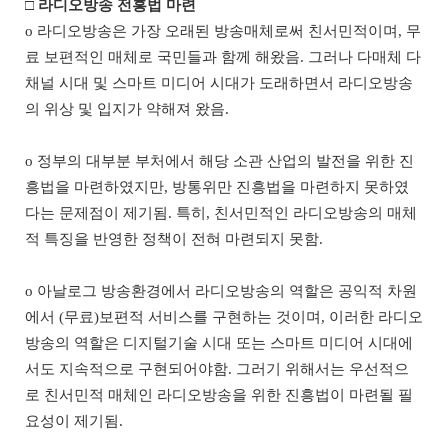
□
라디오방송 전흥법 마련
o
라디오방송은 가장 오래된 방송매체로써 친서민적이며
,
무
료 보편적인 매체로 국민들과 함께 해왔음
.
그러나 다매체 다
채널 시대 및 스마트 미디어 시대가 도래하면서 라디오방송
의 위상 및 입지가 약해져 왔음
.
o
정부의 대부분 부처에서 해당 소관 산업의 발전을 위한 진
흥법을 마련하였지만
,
방통위만 진흥법을 마련하지 못하였
다는 문제점이 제기됨
.
특히
,
친서민적인 라디오방송의 매체
적 특징을 반영한 정책이 전혀 마련되지 못함
.
o
아날로그 방송환경에서 라디오방송의 역할은 공익적 차원
에서
(
무료
)
보편적 서비스를 구현하는 것이며
,
이러한 라디오
방송의 역할은 디지털기술 시대 또는 스마트 미디어 시대에
서도 지속적으로 구현되어야함
.
그러기 위해서는 우선적으
로 친서민적 매체인 라디오방송을 위한 진흥법이 마련될 필
요성이 제기됨
.