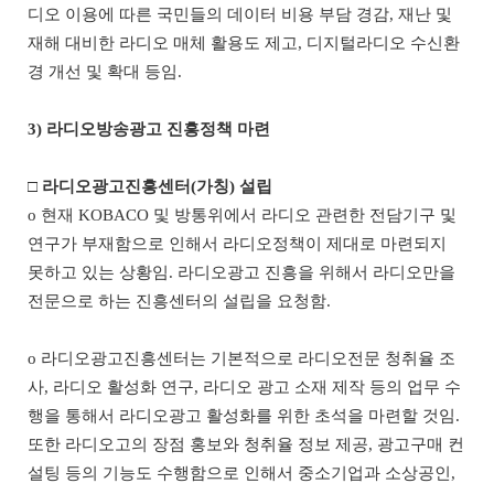
디오 이용에 따른 국민들의 데이터 비용 부담 경감
,
재난 및
재해 대비한 라디오 매체 활용도 제고
,
디지털라디오 수신환
경 개선 및 확대 등임
.
3)
라디오방송광고 진흥정책 마련
□
라디오광고진흥센터
(
가칭
)
설립
o
현재
KOBACO
및 방통위에서 라디오 관련한 전담기구 및
연구가 부재함으로 인해서 라디오정책이 제대로 마련되지
못하고 있는 상황임
.
라디오광고 진흥을 위해서 라디오만을
전문으로 하는 진흥센터의 설립을 요청함
.
o
라디오광고진흥센터는 기본적으로 라디오전문 청취율 조
사
,
라디오 활성화 연구
,
라디오 광고 소재 제작 등의 업무 수
행을 통해서 라디오광고 활성화를 위한 초석을 마련할 것임
.
또한 라디오고의 장점 홍보와 청취율 정보 제공
,
광고구매 컨
설팅 등의 기능도 수행함으로 인해서 중소기업과 소상공인
,