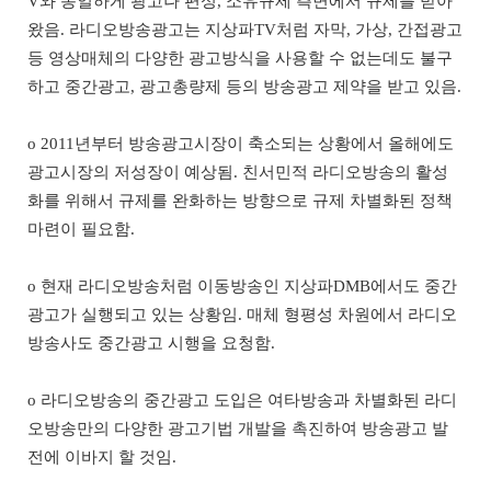
V
와 동일하게 광고나 편성
,
소유규제 측면에서 규제를 받아
왔음
.
라디오방송광고는 지상파
TV
처럼 자막
,
가상
,
간접광고
등 영상매체의 다양한 광고방식을 사용할 수 없는데도 불구
하고 중간광고
,
광고총량제 등의 방송광고 제약을 받고 있음
.
o
2011
년부터 방송광고시장이 축소되는 상황에서 올해에도
광고시장의 저성장이 예상됨
.
친서민적 라디오방송의 활성
화를 위해서 규제를 완화하는 방향으로 규제 차별화된 정책
마련이 필요함
.
o
현재 라디오방송처럼 이동방송인 지상파
DMB
에서도 중간
광고가 실행되고 있는 상황임
.
매체 형평성 차원에서 라디오
방송사도 중간광고 시행을 요청함
.
o
라디오방송의 중간광고 도입은 여타방송과 차별화된 라디
오방송만의 다양한 광고기법 개발을 촉진하여 방송광고 발
전에 이바지 할 것임
.