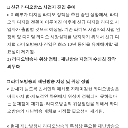
□
신규 라디오방소 사업자 진입 유예
o
미래부가 디지털 라디오 정책을 추진 중인 상황에서
,
라디
오의 디지털 전환이 이루어진 이후에 신규 디지털 라디오 사
업자가 출범할 것으로 예상됨
.
기존 라디오 사업자의 사업 안
정화 및 디지털 라디오 시장실패를 방지하기 위해서 신규 디
지털 라디오방송사 진입은 최소
10
년 동안을 유예해야할 필
요성이 제기됨
.
2)
라디오방송사 위상 정립
:
재난방송 지정과 수신칩 장착
의무화
□
라디오방송의 재난방송 지정 및 위상 정립
o
반세기 넘도록 친서민적 매체로 자래미김한 라디오방송은
아직까지 법
·
제도적인 차원에서 위상이 정립되지 못하였다
는 문제점이 제기됨
.
라디오방송의 위상정립을 위해서 라디
오방송의 재난방송 매체로 지정할 필요성이 제기됨
.
o
현재 재난발생시 라디오방송의 특성상 주요한 재난방송으