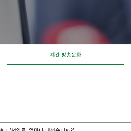
계간 방송문화
뉴스 후」'선임료, 얼마나 내셨습니까?'