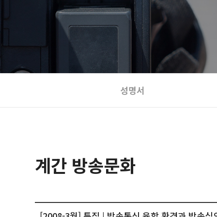
성명서
계간 방송문화
[2008-3월] 특집 | 방송통신 융합 환경과 방송심