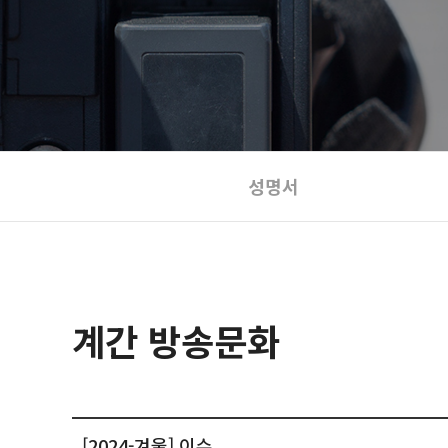
성명서
계간 방송문화
[2024-겨울] 이슈