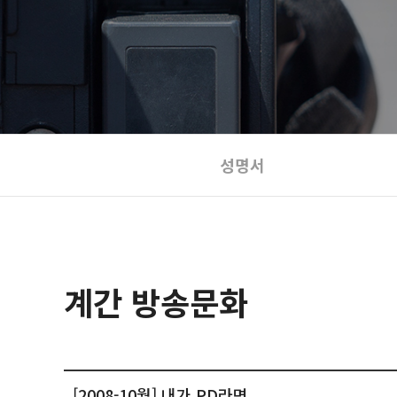
성명서
계간 방송문화
[2008-10월] 내가 PD라면