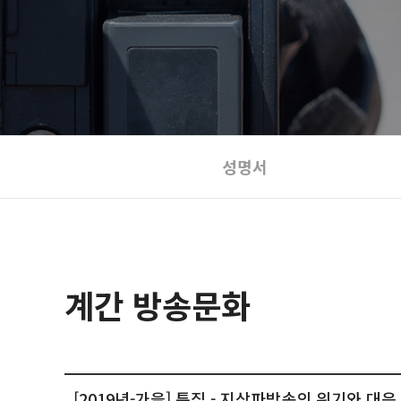
성명서
계간 방송문화
[2019년-가을] 특집 - 지상파방송의 위기와 대응