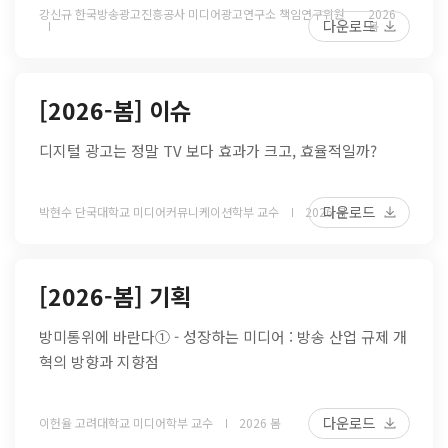
강신규 한국방송광고진흥공사 미디어광고연구소 책임연구위원
2026
다운로드
봄
[2026-봄] 이슈
디지털 광고는 정말 TV 보다 효과가 크고, 효율적일까?
다운로드
박현수 단국대학교 미디어커뮤니케이션학부 교수
2026 봄
[2026-봄] 기획
방미통위에 바란다① - 성장하는 미디어 : 방송 산업 규제 개
혁의 방향과 지향점
다운로드
이헌율 고려대학교 미디어학부 교수
2026 봄