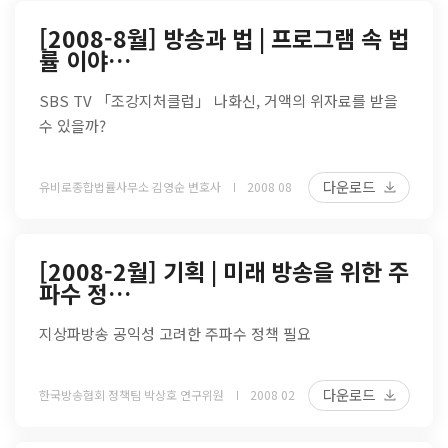
[2008-8월] 방송과 법 | 프로그램 속 법
률 이야…
SBS TV 「조강지처클럽」 나화신, 거액의 위자료를 받을
수 있을까?
다운로드
유비로종합법률사무소 김영순 변호사
2008 08
[2008-2월] 기획 | 미래 방송을 위한 주
파수 정…
지상파방송 공익성 고려한 주파수 정책 필요
다운로드
한국방송협회 정책팀 박상호 연구위원
2008 02