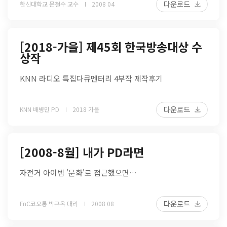
다운로드
한신대학교 문철수 교수
2008 04
[2018-가을] 제45회 한국방송대상 수
상작
KNN 라디오 특집다큐멘터리 4부작 제작후기
다운로드
KNN 배병민 PD
2018 가을
[2008-8월] 내가 PD라면
자전거 아이템 '문화'로 접근했으면…
다운로드
FnC코오롱 박규옥 대리
2008 08