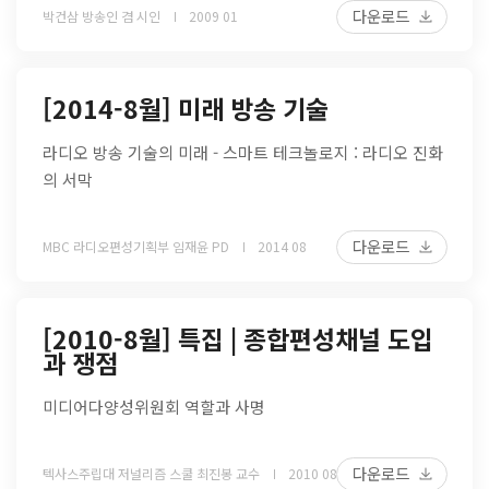
다운로드
박건삼 방송인 겸 시인
2009 01
[2014-8월] 미래 방송 기술
라디오 방송 기술의 미래 - 스마트 테크놀로지 : 라디오 진화
의 서막
다운로드
MBC 라디오편성기획부 임재윤 PD
2014 08
[2010-8월] 특집 | 종합편성채널 도입
과 쟁점
미디어다양성위원회 역할과 사명
다운로드
텍사스주립대 저널리즘 스쿨 최진봉 교수
2010 08