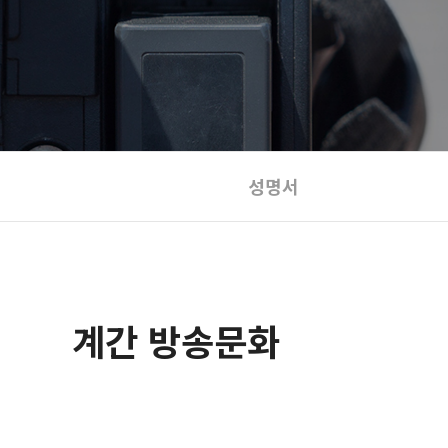
성명서
계간 방송문화