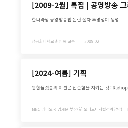
[2009-2월] 특집 | 공영방송
한나라당 공영방송법 논란 절차 투명성이 생명
성공회대학교 최영묵 교수
2009 02
[2024-여름] 기획
통합플랫폼의 미션은 단순함을 지키는 것 : Radiop
MBC 라디오국 임재윤 부장(前 오디오디지털전략담당)