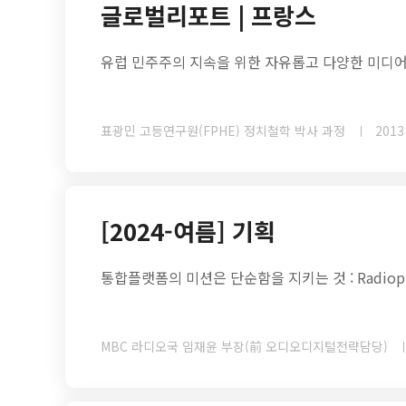
글로벌리포트 | 프랑스
유럽 민주주의 지속을 위한 자유롭고 다양한 미디어
표광민 고등연구원(FPHE) 정치철학 박사 과정
2013
[2024-여름] 기획
통합플랫폼의 미션은 단순함을 지키는 것 : Radiop
MBC 라디오국 임재윤 부장(前 오디오디지털전략담당)