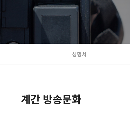
성명서
계간 방송문화