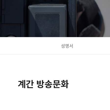
성명서
계간 방송문화