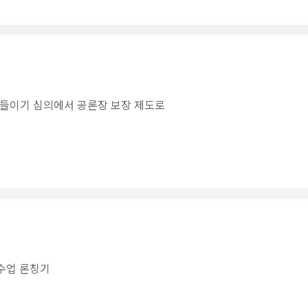
길들이기 심의에서 공론장 보장 제도로
활수업 론칭기