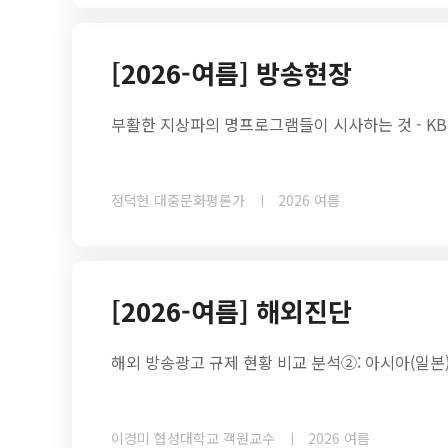
[2026-여름] 방송현장
부활한 지상파의 명프로그램들이 시사하는 것 - KBS
정덕현 대중문화평론가
2026 여름
[2026-여름] 해외진단
해외 방송광고 규제 현황 비교 분석②: 아시아(일본
이경미 협성대학교 객원교수
2026 여름