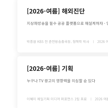
[2026-여름] 해외진단
지상파방송을 필수 공공 플랫폼으로 재설계하자 - 
박종원 KBS 전 춘천방송총국장, 정책학 박사
2026 
[2026-여름] 기획
누구나 TV 광고의 영향력을 의심할 순 있다
이혜미 제일기획 미디어 퍼포먼스 1팀 프로
2026 여