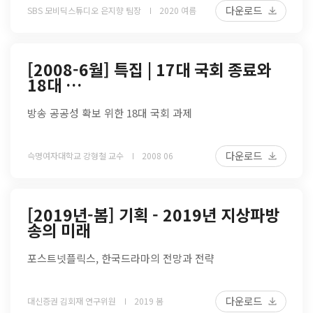
다운로드
SBS 모비딕스튜디오 은지향 팀장
2020 여름
[2008-6월] 특집 | 17대 국회 종료와
18대 …
방송 공공성 확보 위한 18대 국회 과제
다운로드
슥명여자대학교 강형철 교수
2008 06
[2019년-봄] 기획 - 2019년 지상파방
송의 미래
포스트넷플릭스, 한국드라마의 전망과 전략
다운로드
대신증권 김회재 연구위원
2019 봄