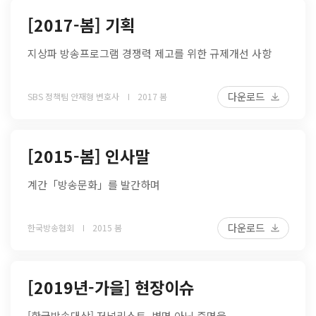
[2017-봄] 기획
지상파 방송프로그램 경쟁력 제고를 위한 규제개선 사항
다운로드
SBS 정책팀 안재형 변호사
2017 봄
[2015-봄] 인사말
계간「방송문화」를 발간하며
다운로드
한국방송협회
2015 봄
[2019년-가을] 현장이슈
[한국방송대상] 저널리스트, 변명 아닌 증명을