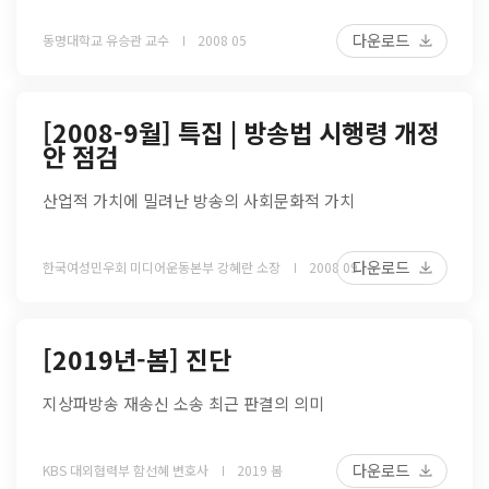
다운로드
동명대학교 유승관 교수
2008 05
[2008-9월] 특집 | 방송법 시행령 개정
안 점검
산업적 가치에 밀려난 방송의 사회문화적 가치
다운로드
한국여성민우회 미디어운동본부 강혜란 소장
2008 09
[2019년-봄] 진단
지상파방송 재송신 소송 최근 판결의 의미
다운로드
KBS 대외협력부 함선혜 변호사
2019 봄