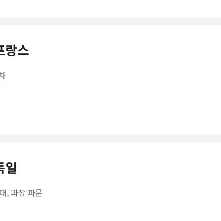
 프랑스
교차
 독일
대, 과장 파문