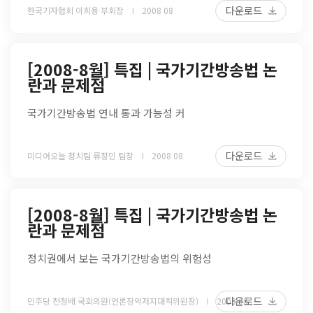
다운로드
한국기자협회 이희용 부회장
2008 08
[2008-8월] 특집 | 국가기간방송법 논
란과 문제점
국가기간방송법 연내 통과 가능성 커
다운로드
미디어오늘 정치팀 류정민 팀장
2008 08
[2008-8월] 특집 | 국가기간방송법 논
란과 문제점
정치권에서 보는 국가기간방송법의 위험성
다운로드
민주당 천정배 국회의원(언론장악저지대칙위원장)
2008 08