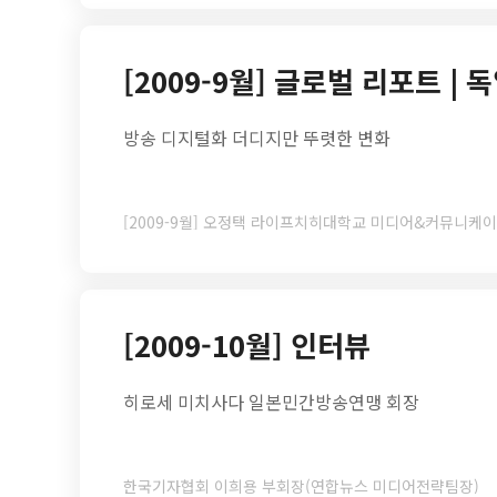
[2009-9월] 글로벌 리포트 | 
방송 디지털화 더디지만 뚜렷한 변화
[2009-9월] 오정택 라이프치히대학교 미디어&커뮤니케
[2009-10월] 인터뷰
히로세 미치사다 일본민간방송연맹 회장
한국기자협회 이희용 부회장(연합뉴스 미디어전략팀장)